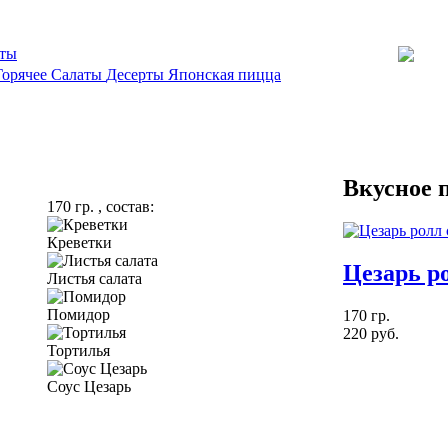
кты
Горячее
Салаты
Десерты
Японская пицца
Вкусное 
170 гр. , состав:
Креветки
Цезарь р
Листья салата
Помидор
170 гр.
220 руб.
Тортилья
Соус Цезарь