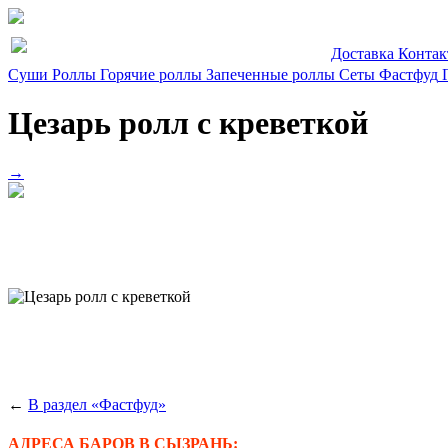
Доставка
Конта
Суши
Роллы
Горячие роллы
Запеченные роллы
Сеты
Фастфуд
Цезарь ролл с креветкой
→
←
В раздел «Фастфуд»
АДРЕСА БАРОВ В СЫЗРАНЬ: