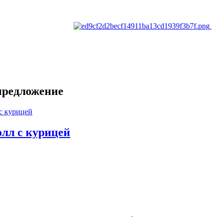
предложение
олл с курицей