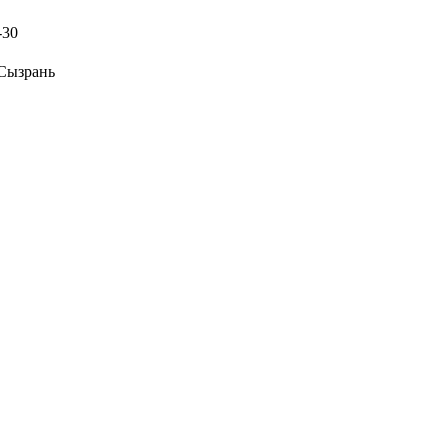
-30
 Сызрань