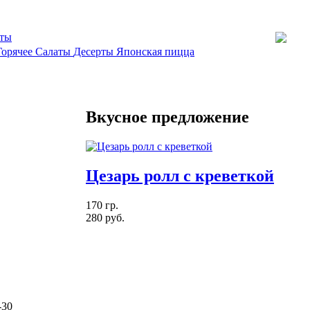
кты
Горячее
Салаты
Десерты
Японская пицца
Вкусное предложение
Цезарь ролл с креветкой
170 гр.
280 руб.
-30