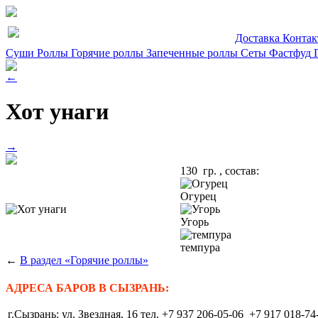
Доставка
Конта
Суши
Роллы
Горячие роллы
Запеченные роллы
Сеты
Фастфуд
←
Хот унаги
→
130 гр. , состав:
Огурец
Угорь
темпура
←
В раздел «Горячие роллы»
АДРЕСА БАРОВ В СЫЗРАНЬ:
г.Сызрань: ул. Звездная, 16 тел. +7 937 206-05-06 +7 917 018-74