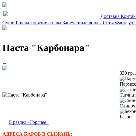
Доставка
Конта
Суши
Роллы
Горячие роллы
Запеченные роллы
Сеты
Фастфуд
←
Паста "Карбонара"
→
330 гр. 
Пармез
Таглиа
Сливоч
Бекон
←
В раздел «Горячее»
АДРЕСА БАРОВ В СЫЗРАНЬ: