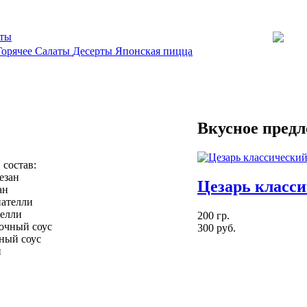
кты
Горячее
Салаты
Десерты
Японская пицца
Вкусное пред
, состав:
Цезарь класс
ан
телли
200 гр.
300 руб.
ный соус