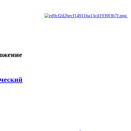
ложение
ический