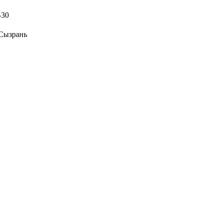
-30
 Сызрань