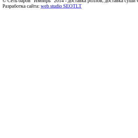
© Сеть баров “Имбирь” 2014 - доставка роллов, доставка суши
Разработка сайта:
web studio SEOTLT